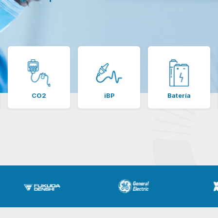
CO2
iBP
Batería