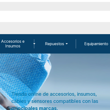
Accesorios e
Repuestos
Equipamiento
Insumos
Tienda online de accesorios, insumos,
cables y sensores compatibles con las
principales marcas.