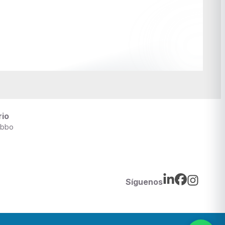
rio
ibbo
Síguenos