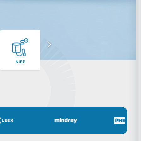
NiBP
Set Infusión
ECG