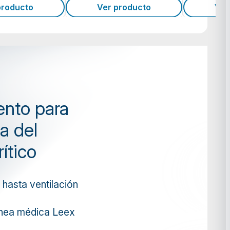
producto
Ver producto
Ver
nto para
a del
ítico
hasta ventilación
ínea médica Leex