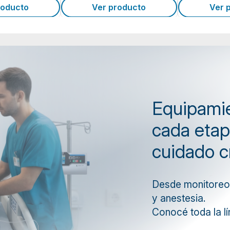
roducto
Ver producto
Ver 
Equipamie
cada etap
cuidado cr
Desde monitoreo 
y anestesia.
Conocé toda la l