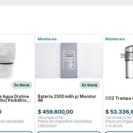
Monitoreo
Monitoreo
En Stock
En Stock
 Agua Dryline
Batería 2500 mAh p/ Monitor
CO2 Trampa 
lto/ Pediátrico;
iM
0
$ 459.800,00
$ 53.336,
IVA incluido (21%)
IVA incluido (21%)
tos nacionales:
Precio sin impuestos nacionales:
Precio sin impue
$ 380.000,00
$ 44.080,00