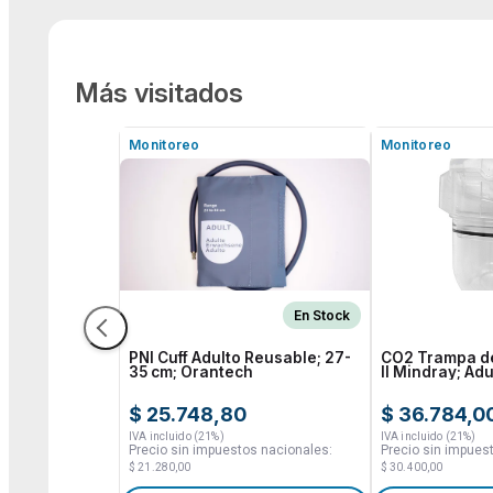
Más visitados
Monitoreo
Monitoreo
En Stock
PNI Cuff Adulto Reusable; 27-
CO2 Trampa de
35 cm; Orantech
II Mindray; Adu
Orantech
$ 25.748,80
$ 36.784,0
IVA incluido (21%)
IVA incluido (21%)
Precio sin impuestos nacionales:
Precio sin impues
$ 21.280,00
$ 30.400,00