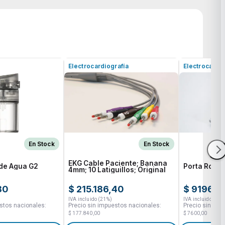
Electrocardiografía
Electrocardio
En Stock
En Stock
EKG Cable Paciente; Banana
de Agua G2
Porta Rollo
4mm; 10 Latiguillos; Original
80
$ 215.186,40
$ 9196,0
IVA incluido (21%)
IVA incluido (21%
stos nacionales:
Precio sin impuestos nacionales:
Precio sin imp
$ 177.840,00
$ 7600,00