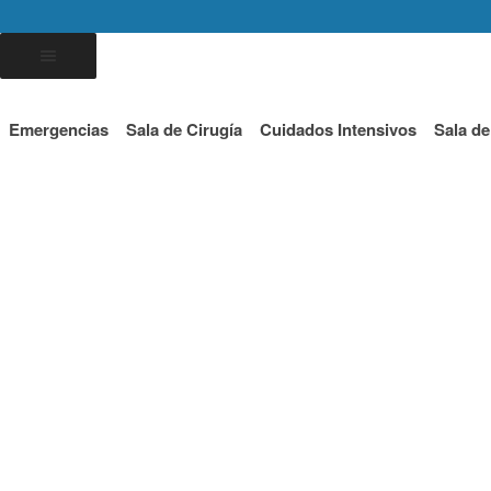
Emergencias
Sala de Cirugía
Cuidados Intensivos
Sala de
Ecógrafo Edan DUS 60
Inicio
/
Ecógrafo
/ Ecógrafo Edan DUS 60
Una solución completa que salva vidas