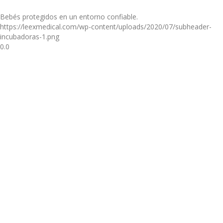
Bebés protegidos en un entorno confiable.
https://leexmedical.com/wp-content/uploads/2020/07/subheader-
incubadoras-1.png
0.0
Los productos más avanzados en esta
área
LEEX Medical