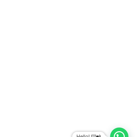
Bomba a Jeringa
Mesa de Cirugía
Incubadoras
CunaRadiante
Fototerapia
Anestesia
Desfibrilador
Lámparas
Camas
Hello! ⌨️📲