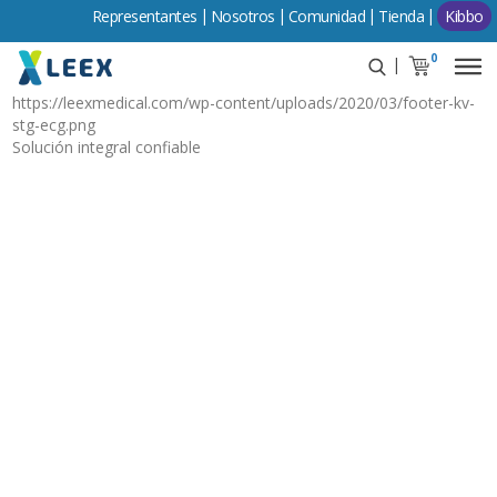
Representantes
Comunidad
Tienda
Kibbo
0
https://leexmedical.com/wp-content/uploads/2020/03/footer-kv-
stg-ecg.png
Solución integral confiable
Diagnóstico ECG
Solución integral confiable