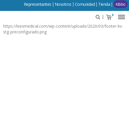
Representantes
Comunidad
Tienda
Kibbo
0
https://leexmedical.com/wp-content/uploads/2020/03/footer-kv-
stg-preconfigurado.png
Central de Monitoreo