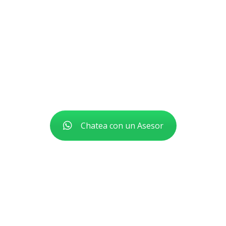
Contacta ahora con nuestros especialistas, recibirás
asesoramiento personalizado en toda la gama de
Monitores LEEX disponibles en nuestros distribuidores
autorizados más próximos a tu región.
Chatea con un Asesor