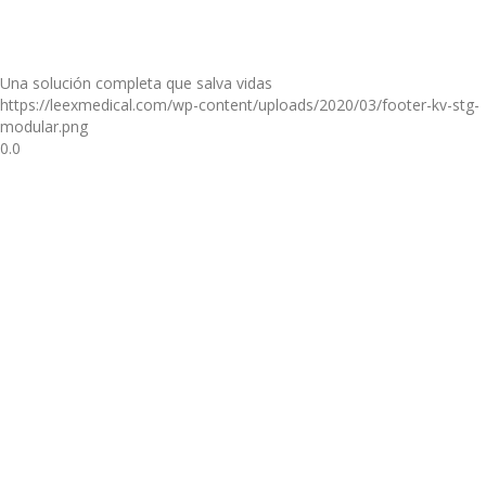
Una solución completa que salva vidas
https://leexmedical.com/wp-content/uploads/2020/03/footer-kv-stg-
modular.png
0.0
Los productos más avanzados en esta
área