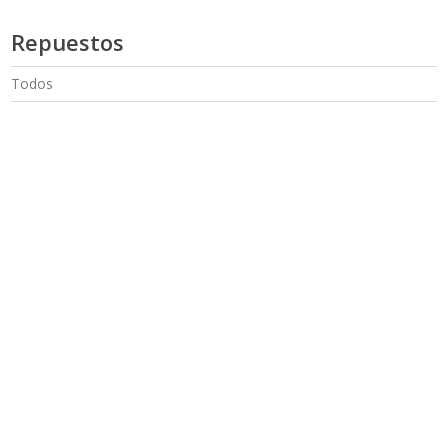
Repuestos
Todos
LEEX Medical
Representantes
Acerca de LEEX
Servicios
Tienda